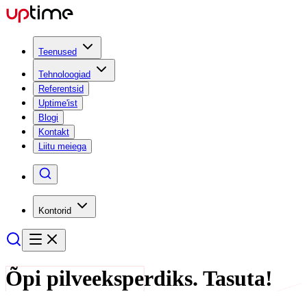
Teenused
Tehnoloogiad
Referentsid
Uptime'ist
Blogi
Kontakt
Liitu meiega
Kontorid
Õpi pilveeksperdiks. Tasuta!