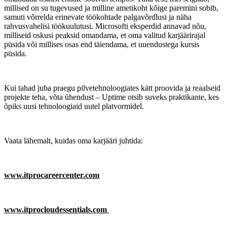
millised on su tugevused ja milline ametikoht kõige paremini sobib,
samuti võrrelda erinevate töökohtade palgavõrdlusi ja näha
rahvusvahelisi töökuulutusi. Microsofti eksperdid annavad nõu,
milliseid oskusi peaksid omandama, et oma valitud karjäärirajal
püsida või millises osas end täiendama, et uuendustega kursis
püsida.
Kui tahad juba praegu pilvetehnoloogiates kätt proovida ja reaalseid
projekte teha, võta ühendust – Uptime otsib suveks praktikante, kes
õpiks uusi tehnoloogiaid uutel platvormidel.
Vaata lähemalt, kuidas oma karjääri juhtida:
www.itprocareercenter.com
www.itprocloudessentials.com