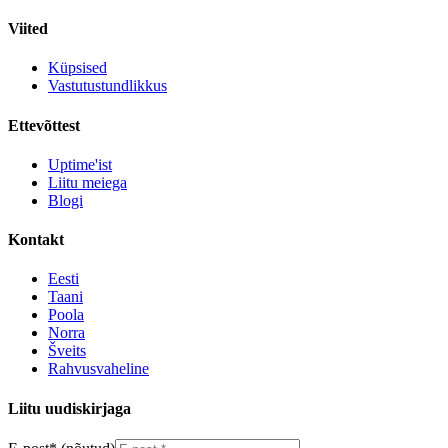
Viited
Küpsised
Vastutustundlikkus
Ettevõttest
Uptime'ist
Liitu meiega
Blogi
Kontakt
Eesti
Taani
Poola
Norra
Šveits
Rahvusvaheline
Liitu uudiskirjaga