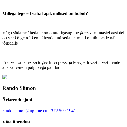
Millega tegeled vabal ajal, millised on hobid?
Väga südamelähedane on olnud igasugune
fitness
. Viimastel aastatel
on see kõige rohkem tähendanud seda, et mind on tihtipeale näha
jõusaalis.
Endiselt on alles ka tugev huvi poksi ja korvpalli vastu, sest nende
alla sai varem palju aega pandud.
Rando Siimon
Äriarendusjuht
rando.siimon@uptime.eu
+372 509 1941
Võta ühendust