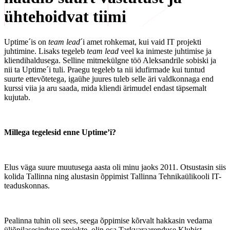
ühtehoidvat tiimi
Uptime´is on
team lead
´i amet rohkemat, kui vaid IT projekti
juhtimine. Lisaks tegeleb
team lead
veel ka inimeste juhtimise ja
kliendihaldusega. Selline mitmekülgne töö Aleksandrile sobiski ja
nii ta Uptime´i tuli. Praegu tegeleb ta nii idufirmade kui tuntud
suurte ettevõtetega, igaühe juures tuleb selle äri valdkonnaga end
kurssi viia ja aru saada, mida kliendi ärimudel endast täpsemalt
kujutab.
Millega tegelesid enne Uptime’i?
Elus väga suure muutusega aasta oli minu jaoks 2011. Otsustasin siis
kolida Tallinna ning alustasin õppimist Tallinna Tehnikaülikooli IT-
teaduskonnas.
Pealinna tuhin oli sees, seega õppimise kõrvalt hakkasin vedama
üliõpilasesinduse projekte, olin osa Tarkvaraarenduse Klubist,