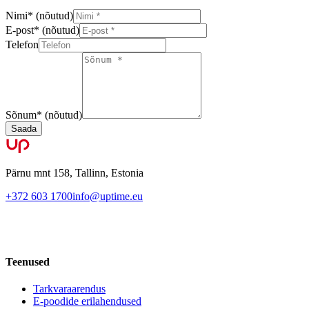
Nimi
*
(nõutud)
E-post
*
(nõutud)
Telefon
Sõnum
*
(nõutud)
Saada
Pärnu mnt 158, Tallinn, Estonia
+372 603 1700
info@uptime.eu
Teenused
Tarkvaraarendus
E-poodide erilahendused