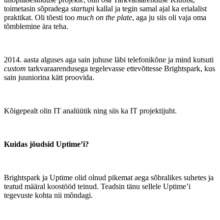
toimetasin sõpradega
startup
i kallal ja tegin samal ajal ka erialalist
praktikat. Oli tõesti too
much on the plate
, aga ju siis oli vaja oma
tõmblemine ära teha.
2014. aasta alguses aga sain juhuse läbi telefonikõne ja mind kutsuti
custom
tarkvaraarendusega tegelevasse ettevõttesse Brightspark, kus
sain juuniorina kätt proovida.
Kõigepealt olin IT analüütik ning siis ka IT projektijuht.
Kuidas jõudsid Uptime’i?
Brightspark ja Uptime olid olnud pikemat aega sõbralikes suhetes ja
teatud määral koostööd teinud. Teadsin tänu sellele Uptime’i
tegevuste kohta nii mõndagi.