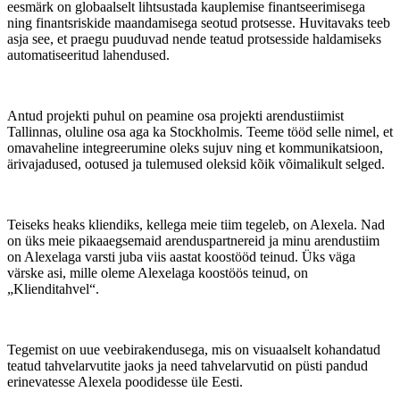
eesmärk on globaalselt lihtsustada kauplemise finantseerimisega
ning finantsriskide maandamisega seotud protsesse. Huvitavaks teeb
asja see, et praegu puuduvad nende teatud protsesside haldamiseks
automatiseeritud lahendused.
Antud projekti puhul on peamine osa projekti arendustiimist
Tallinnas, oluline osa aga ka Stockholmis. Teeme tööd selle nimel, et
omavaheline integreerumine oleks sujuv ning et kommunikatsioon,
ärivajadused, ootused ja tulemused oleksid kõik võimalikult selged.
Teiseks heaks kliendiks, kellega meie tiim tegeleb, on Alexela. Nad
on üks meie pikaaegsemaid arenduspartnereid ja minu arendustiim
on Alexelaga varsti juba viis aastat koostööd teinud. Üks väga
värske asi, mille oleme Alexelaga koostöös teinud, on
„Klienditahvel“.
Tegemist on uue veebirakendusega, mis on visuaalselt kohandatud
teatud tahvelarvutite jaoks ja need tahvelarvutid on püsti pandud
erinevatesse Alexela poodidesse üle Eesti.