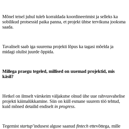
Mõnel teisel juhul tuleb korraldada koordineerimist ja selleks ka
sobilikud protsessid paika panna, et projekt ühtse tervikuna jooksma
saada.
Tavaliselt saab iga suurema projekti lõpus ka tagasi mõelda ja
midagi olulist juurde õppida.
Millega praegu tegeled, millised on uuemad projektid, mis
käsil?
Hetkel on ilmselt värskeim väljakutse olnud ühe uue rahvusvahelise
projekti käimalükkamine. Siin on küll esmane suurem töö tehtud,
kuid mõned detailid endiselt
in progress
.
Tegemist
startup
’indusest alguse saanud
fintech
ettevõttega, mille