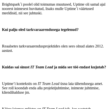
Brightspark´i poolel olid toimumas muutused, Uptime oli samal ajal
noorest inimesest huvitatud, lisaks mulle Uptime´i väärtused
meeldisid, nii see juhtuski.
Kui palju oled tarkvaraarendusega tegelenud?
Reaalsetes tarkvaraarendusprojektides olen sees olnud alates 2012.
aastast.
Kuidas sai sinust
IT Team Lead
ja mida see töö endast kujutab?
Uptime’i kontekstis on
IT Team Lead
üsna laia tähendusega amet.
See roll koondab enda alla projektijuhtimise, inimeste juhtimise,
kliendihalduse jm.
Kõige laiemas mõistes on
IT Team Lead
isik, kes vastutab