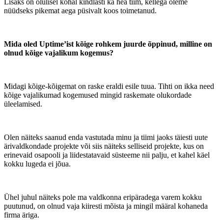
Lisaks on olulisel kohal kindlasti ka hea tiim, kellega oleme
nüüdseks pikemat aega püsivalt koos toimetanud.
Mida oled Uptime’ist kõige rohkem juurde õppinud, milline on
olnud kõige vajalikum kogemus?
Midagi kõige-kõigemat on raske eraldi esile tuua. Tihti on ikka need
kõige vajalikumad kogemused mingid raskemate olukordade
üleelamised.
Olen näiteks saanud enda vastutada minu ja tiimi jaoks täiesti uute
ärivaldkondade projekte või siis näiteks selliseid projekte, kus on
erinevaid osapooli ja liidestatavaid süsteeme nii palju, et kahel käel
kokku lugeda ei jõua.
Ühel juhul näiteks pole ma valdkonna eripäradega varem kokku
puutunud, on olnud vaja kiiresti mõista ja mingil määral kohaneda
firma äriga.