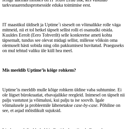
tarkvaraarendusprotsesside eduka toimimise eest.
IT maastikul üldiselt ja Uptime´i siseselt on võimalikke rolle väga
mitmeid, nii et tol hetkel täpselt sellist rolli ei osanudki otsida.
Kuuldes Eerolt (Eero Tohverilt) selle konkreetse ameti kohta
täpsemalt, tundus see olevat midagi sellist, millesse võiksin oma
olemuselt hästi sobida ning olin pakkumisest huvitatud. Praeguseks
on mul tehtud valiku üle küll hea meel.
Mis meeldib Uptime’is kõige rohkem?
Uptime’is meeldib mulle kõige rohkem üldine vaba suhtumine. Ei
ole liigset bürokraatiat, ebavajalikke reegleid. Inimesel on täpselt nii
palju vastutust ja võimalusi, kui palju ta ise soovib. Igale
võimalusele ja probleemile lähenetakse
case-by-case
. Põhiline on
see, et asjad mõistlikult sujuksid.