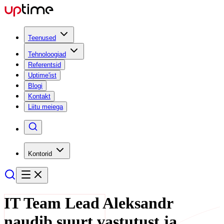
Teenused
Tehnoloogiad
Referentsid
Uptime'ist
Blogi
Kontakt
Liitu meiega
Kontorid
IT Team Lead Aleksandr
naudib suurt vastutust ja