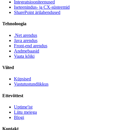
Integratsiooniteenused
Iseteenindus- ja CX-süsteemid
SharePoint ärilahendused
Tehnoloogia
.Net arendus
Java arendus
Front-end arendus
Andmebaasid
Vaata kõiki
Viited
Küpsised
Vastutustundlikkus
Ettevõttest
Uptime'ist
Liitu meiega
Blogi
Kontakt