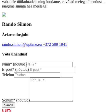
vabadele töökohtadele ning loodame, et võtad meiega ühendust –
räägime sinuga hea meelega!
Rando Siimon
Äriarendusjuht
rando.siimon@uptime.eu
+372 509 1941
Võta ühendust
Nimi
*
(nõutud)
E-post
*
(nõutud)
Telefon
Sõnum
*
(nõutud)
Saada