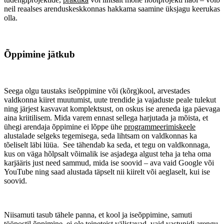
neil reaalses arenduskeskkonnas hakkama saamine üksjagu keerukas
olla.
Õppimine jätkub
Seega olgu taustaks iseõppimine või (kõrg)kool, arvestades
valdkonna kiiret muutumist, uute trendide ja vajaduste peale tulekut
ning järjest kasvavat komplektsust, on oskus ise areneda iga päevaga
aina kriitilisem. Mida varem ennast sellega harjutada ja mõista, et
ühegi arendaja õppimine ei lõppe ühe
programmeerimiskeele
alustalade selgeks tegemisega, seda lihtsam on valdkonnas ka
tõeliselt läbi lüüa. See tähendab ka seda, et tegu on valdkonnaga,
kus on väga hõlpsalt võimalik ise asjadega algust teha ja teha oma
karjääris just need sammud, mida ise soovid – ava vaid Google või
YouTube ning saad alustada täpselt nii kiirelt või aeglaselt, kui ise
soovid.
Niisamuti tasub tähele panna, et kool ja iseõppimine, samuti
tööpostil õppimine, ei ole teineteist välistavad, vaid vastupidi arengu