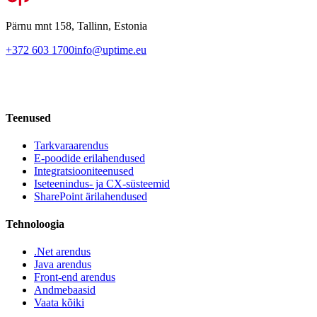
Pärnu mnt 158, Tallinn, Estonia
+372 603 1700
info@uptime.eu
Teenused
Tarkvaraarendus
E-poodide erilahendused
Integratsiooniteenused
Iseteenindus- ja CX-süsteemid
SharePoint ärilahendused
Tehnoloogia
.Net arendus
Java arendus
Front-end arendus
Andmebaasid
Vaata kõiki