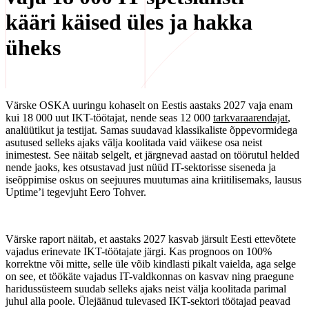
kääri käised üles ja hakka
üheks
Värske OSKA uuringu kohaselt on Eestis aastaks 2027 vaja enam
kui 18 000 uut IKT-töötajat, nende seas 12 000
tarkvaraarendajat
,
analüütikut ja testijat. Samas suudavad klassikaliste õppevormidega
asutused selleks ajaks välja koolitada vaid väikese osa neist
inimestest. See näitab selgelt, et järgnevad aastad on töörutul helded
nende jaoks, kes otsustavad just nüüd IT-sektorisse siseneda ja
iseõppimise oskus on seejuures muutumas aina kriitilisemaks, lausus
Uptime’i tegevjuht Eero Tohver.
Värske raport näitab, et aastaks 2027 kasvab järsult Eesti ettevõtete
vajadus erinevate IKT-töötajate järgi. Kas prognoos on 100%
korrektne või mitte, selle üle võib kindlasti pikalt vaielda, aga selge
on see, et töökäte vajadus IT-valdkonnas on kasvav ning praegune
haridussüsteem suudab selleks ajaks neist välja koolitada parimal
juhul alla poole. Ülejäänud tulevased IKT-sektori töötajad peavad