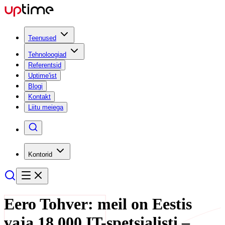
Teenused
Tehnoloogiad
Referentsid
Uptime'ist
Blogi
Kontakt
Liitu meiega
Kontorid
Eero Tohver: meil on Eestis
vaja 18 000 IT-spetsialisti –