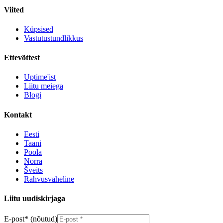
Viited
Küpsised
Vastutustundlikkus
Ettevõttest
Uptime'ist
Liitu meiega
Blogi
Kontakt
Eesti
Taani
Poola
Norra
Šveits
Rahvusvaheline
Liitu uudiskirjaga
E-post
*
(nõutud)