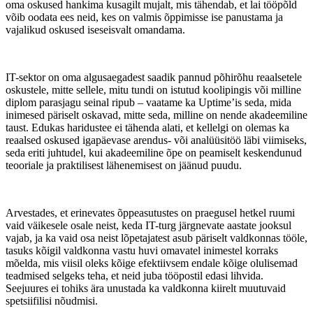
oma oskused hankima kusagilt mujalt, mis tähendab, et lai tööpõld
võib oodata ees neid, kes on valmis õppimisse ise panustama ja
vajalikud oskused iseseisvalt omandama.
IT-sektor on oma algusaegadest saadik pannud põhirõhu reaalsetele
oskustele, mitte sellele, mitu tundi on istutud koolipingis või milline
diplom parasjagu seinal ripub – vaatame ka Uptime’is seda, mida
inimesed päriselt oskavad, mitte seda, milline on nende akadeemiline
taust. Edukas haridustee ei tähenda alati, et kellelgi on olemas ka
reaalsed oskused igapäevase arendus- või analüüsitöö läbi viimiseks,
seda eriti juhtudel, kui akadeemiline õpe on peamiselt keskendunud
teooriale ja praktilisest lähenemisest on jäänud puudu.
Arvestades, et erinevates õppeasutustes on praegusel hetkel ruumi
vaid väikesele osale neist, keda IT-turg järgnevate aastate jooksul
vajab, ja ka vaid osa neist lõpetajatest asub päriselt valdkonnas tööle,
tasuks kõigil valdkonna vastu huvi omavatel inimestel korraks
mõelda, mis viisil oleks kõige efektiivsem endale kõige olulisemad
teadmised selgeks teha, et neid juba tööpostil edasi lihvida.
Seejuures ei tohiks ära unustada ka valdkonna kiirelt muutuvaid
spetsiifilisi nõudmisi.