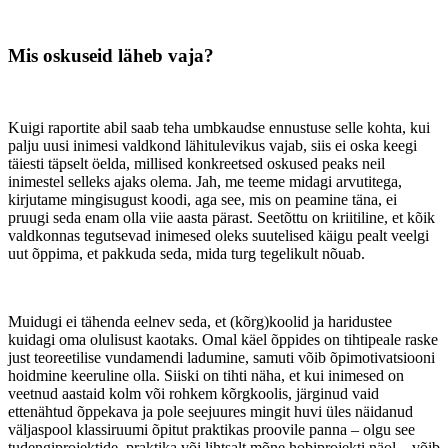
Mis oskuseid läheb vaja?
Kuigi raportite abil saab teha umbkaudse ennustuse selle kohta, kui
palju uusi inimesi valdkond lähitulevikus vajab, siis ei oska keegi
täiesti täpselt öelda, millised konkreetsed oskused peaks neil
inimestel selleks ajaks olema. Jah, me teeme midagi arvutitega,
kirjutame mingisugust koodi, aga see, mis on peamine täna, ei
pruugi seda enam olla viie aasta pärast. Seetõttu on kriitiline, et kõik
valdkonnas tegutsevad inimesed oleks suutelised käigu pealt veelgi
uut õppima, et pakkuda seda, mida turg tegelikult nõuab.
Muidugi ei tähenda eelnev seda, et (kõrg)koolid ja haridustee
kuidagi oma olulisust kaotaks. Omal käel õppides on tihtipeale raske
just teoreetilise vundamendi ladumine, samuti võib õpimotivatsiooni
hoidmine keeruline olla. Siiski on tihti näha, et kui inimesed on
veetnud aastaid kolm või rohkem kõrgkoolis, järginud vaid
ettenähtud õppekava ja pole seejuures mingit huvi üles näidanud
väljaspool klassiruumi õpitut praktikas proovile panna – olgu see
tudengiprojektide,
praktika
või lihtsalt mõne hobiprojekti näol – võib