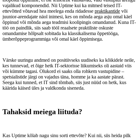
vajalikud komponendid. Nii Uptime kui ka mitmed teised IT-
ettevõtted võtavad hea meelega enda ridadesse
praktikantide
või
juunior-arendajate näol inimesi, kes on mõnda aega asju omal käel
õppinud või mõnda aega teadmisi koolipingis omandanud. Kuna IT-
töö on paindlik, siis saab tööl reaalsete praktiliste oskuste
omandamise hõlpsalt sobitada ka klassikalisema õppetööga,
ümberõppeprogrammiga või omal käel õppimisega.
Värske uuringu andmed on positiivseks uudiseks ka kõikidele neile,
kes tunnevad, et õige hetk IT-sektorisse liikumiseks oli aastaid viis
või kümme tagasi. Olukord ei saaks olla rohkem vastupidine –
spetsialistide järgi on vajadus täna, homme ja ka aastate pärast.
Seega kui tunned, et IT sind tõmbab, siis just nüüd on hetk, kus
käärida käised üles ja valdkonda siseneda.
Tahaksid meiega liituda?
Kas Uptime kõlab nagu sinu sorti ettevõte? Kui nii, siis heida pilk