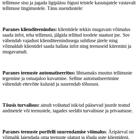
tellimuse sisu ja jagada ligipääsu õigusi teistele kasutajatele vastavalt
tellimuse tingimustele. Tänu uuendustele:
Paranes klienditeenindus:
klientidele tekkis mugavam võimalus
saada infot, teha tellimusi, jälgida tellitud toodete staatust jne. See
vähendab vajadust klienditeenindusega suhtluse järele ning
võimaldab klientidel saada hallata infot ning teenuseid kiiremini ja
mugavamalt.
Paranes teenuste automatiseeritus:
lihtsamaks muutus tellimuste
tegemine ja ostuajaloo kuvamine. Selline automatiseerimine
vähendab ettevõtte kulusid ja suurendab tõhusust.
Tõusis turvalisus:
ainult volitatud isik/ud pääsevad juurde teatud
andmetele või teenustele, tagades seeläbi turvalisuse ja privaatsuse.
Paranes teenuste portfelli suurendamise võimalus
: Äripäeval on
võimalik laiendada oma teenuste ulatust ja jõuda uute klientideni,