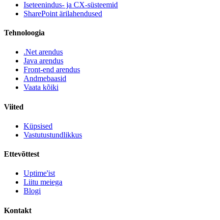
Iseteenindus- ja CX-süsteemid
SharePoint ärilahendused
Tehnoloogia
.Net arendus
Java arendus
Front-end arendus
Andmebaasid
Vaata kõiki
Viited
Küpsised
Vastutustundlikkus
Ettevõttest
Uptime'ist
Liitu meiega
Blogi
Kontakt