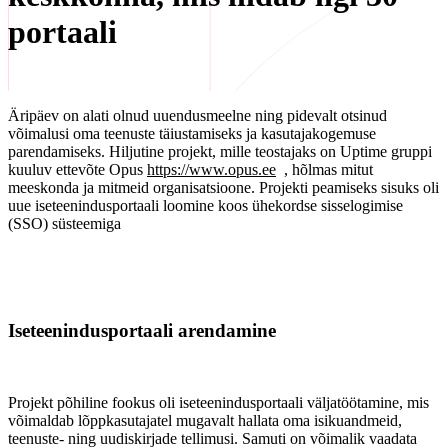
portaali
Äripäev on alati olnud uuendusmeelne ning pidevalt otsinud
võimalusi oma teenuste täiustamiseks ja kasutajakogemuse
parendamiseks. Hiljutine projekt, mille teostajaks on Uptime gruppi
kuuluv ettevõte Opus
https://www.opus.ee
, hõlmas mitut
meeskonda ja mitmeid organisatsioone. Projekti peamiseks sisuks oli
uue iseteenindusportaali loomine koos ühekordse sisselogimise
(SSO) süsteemiga
Iseteenindusportaali arendamine
Projekt põhiline fookus oli iseteenindusportaali väljatöötamine, mis
võimaldab lõppkasutajatel mugavalt hallata oma isikuandmeid,
teenuste- ning uudiskirjade tellimusi. Samuti on võimalik vaadata