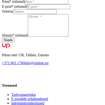
Nimi
*
(nõutud)
E-post
*
(nõutud)
Telefon
Sõnum
*
(nõutud)
Saada
Pärnu mnt 158, Tallinn, Estonia
+372 603 1700
info@uptime.eu
Teenused
Tarkvaraarendus
E-poodide erilahendused
Integratsiooniteenused