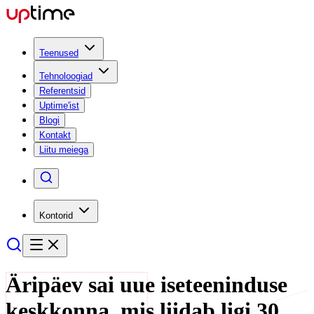
Teenused
Tehnoloogiad
Referentsid
Uptime'ist
Blogi
Kontakt
Liitu meiega
Kontorid
Äripäev sai uue iseteeninduse
keskkonna, mis liidab ligi 30