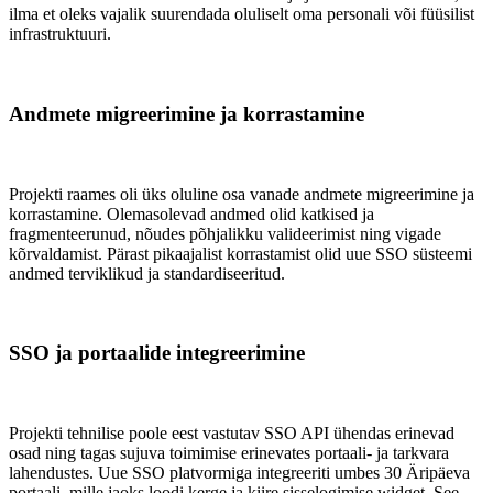
ilma et oleks vajalik suurendada oluliselt oma personali või füüsilist
infrastruktuuri.
Andmete migreerimine ja korrastamine
Projekti raames oli üks oluline osa vanade andmete migreerimine ja
korrastamine. Olemasolevad andmed olid katkised ja
fragmenteerunud, nõudes põhjalikku valideerimist ning vigade
kõrvaldamist. Pärast pikaajalist korrastamist olid uue SSO süsteemi
andmed terviklikud ja standardiseeritud.
SSO ja portaalide integreerimine
Projekti tehnilise poole eest vastutav SSO API ühendas erinevad
osad ning tagas sujuva toimimise erinevates portaali- ja tarkvara
lahendustes. Uue SSO platvormiga integreeriti umbes 30 Äripäeva
portaali, mille jaoks loodi kerge ja kiire sisselogimise widget. See