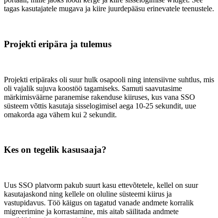
tagas kasutajatele mugava ja kiire juurdepääsu erinevatele teenustele.
Projekti eripära ja tulemus
Projekti eripäraks oli suur hulk osapooli ning intensiivne suhtlus, mis
oli vajalik sujuva koostöö tagamiseks. Samuti saavutasime
märkimisväärne paranemise rakenduse kiiruses, kus vana SSO
süsteem võttis kasutaja sisselogimisel aega 10-25 sekundit, uue
omakorda aga vähem kui 2 sekundit.
Kes on tegelik kasusaaja?
Uus SSO platvorm pakub suurt kasu ettevõtetele, kellel on suur
kasutajaskond ning kellele on oluline süsteemi kiirus ja
vastupidavus. Töö käigus on tagatud vanade andmete korralik
migreerimine ja korrastamine, mis aitab säilitada andmete