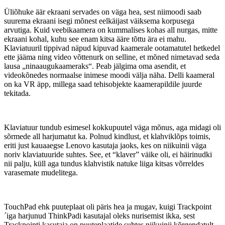
Üliõhuke äär ekraani servades on väga hea, sest niimoodi saab
suurema ekraani isegi mõnest eelkäijast väiksema korpusega
arvutiga. Kuid veebikaamera on kummalises kohas all nurgas, mitte
ekraani kohal, kuhu see enam kitsa ääre tõttu ära ei mahu.
Klaviatuuril tippivad näpud kipuvad kaamerale ootamatutel hetkedel
ette jääma ning video võttenurk on selline, et mõned nimetavad seda
lausa „ninaaugukaameraks“. Peab jälgima oma asendit, et
videokõnedes normaalse inimese moodi välja näha. Delli kaameral
on ka VR äpp, millega saad tehisobjekte kaamerapildile juurde
tekitada.
Klaviatuur tundub esimesel kokkupuutel väga mõnus, aga midagi oli
sõrmede all harjumatut ka. Polnud kindlust, et klahviklõps toimis,
eriti just kauaaegse Lenovo kasutaja jaoks, kes on niikuinii väga
noriv klaviatuuride suhtes. See, et “klaver” väike oli, ei häirinudki
nii palju, küll aga tundus klahvistik natuke liiga kitsas võrreldes
varasemate mudelitega.
TouchPad ehk puuteplaat oli päris hea ja mugav, kuigi Trackpoint
´iga harjunud ThinkPadi kasutajal oleks nurisemist ikka, sest
Trackpointi kasutaja on puuteplaatide suhtes niikuinii kõrgendatult