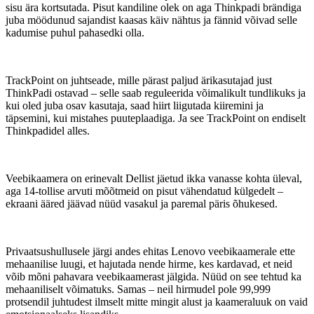
sisu ära kortsutada. Pisut kandiline olek on aga Thinkpadi brändiga
juba möödunud sajandist kaasas käiv nähtus ja fännid võivad selle
kadumise puhul pahasedki olla.
TrackPoint on juhtseade, mille pärast paljud ärikasutajad just
ThinkPadi ostavad – selle saab reguleerida võimalikult tundlikuks ja
kui oled juba osav kasutaja, saad hiirt liigutada kiiremini ja
täpsemini, kui mistahes puuteplaadiga. Ja see TrackPoint on endiselt
Thinkpadidel alles.
Veebikaamera on erinevalt Dellist jäetud ikka vanasse kohta üleval,
aga 14-tollise arvuti mõõtmeid on pisut vähendatud külgedelt –
ekraani ääred jäävad nüüd vasakul ja paremal päris õhukesed.
Privaatsushullusele järgi andes ehitas Lenovo veebikaamerale ette
mehaanilise luugi, et hajutada nende hirme, kes kardavad, et neid
võib mõni pahavara veebikaamerast jälgida. Nüüd on see tehtud ka
mehaaniliselt võimatuks. Samas – neil hirmudel pole 99,999
protsendil juhtudest ilmselt mitte mingit alust ja kaameraluuk on vaid