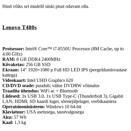
Hind võiks sel mudelil siiski pisut odavam olla.
Lenovo T480s
Protsessor:
Intel® Core™ i7-8550U Processor (8M Cache, up to
4.00 GHz)
RAM:
8 GB DDR4 2400MHz
Kõvaketas:
256 GB SSD
Ekraan:
14″ 1920×1080 p Full HD LED IPS (peegeldumisvastase
kattega)
Videokaart:
Intel UHD Graphics 620
CD/DVD seade:
puudub; välise DVDRW võimalus
Traadita ühendus:
WiFi ac + Bluetooth
Liidesed:
3x USB 3.0, 1x USB Type-C (Thunderbolt 3), Gigabit
LAN, HDMI, SD kaardi luger, sõrmejäljeluger, veebikaamera
Operatsioonisüsteem:
Windows 10 64-bit
Klaviatuur:
USA asetusega, taustvalgusega
Aku:
57 Wh
Kaal:
1,3 kg