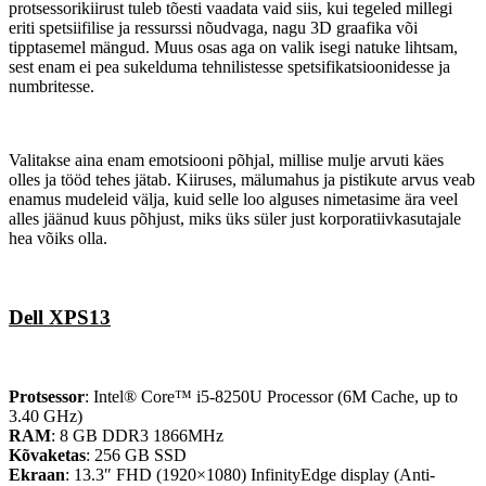
protsessorikiirust tuleb tõesti vaadata vaid siis, kui tegeled millegi
eriti spetsiifilise ja ressurssi nõudvaga, nagu 3D graafika või
tipptasemel mängud. Muus osas aga on valik isegi natuke lihtsam,
sest enam ei pea sukelduma tehnilistesse spetsifikatsioonidesse ja
numbritesse.
Valitakse aina enam emotsiooni põhjal, millise mulje arvuti käes
olles ja tööd tehes jätab. Kiiruses, mälumahus ja pistikute arvus veab
enamus mudeleid välja, kuid selle loo alguses nimetasime ära veel
alles jäänud kuus põhjust, miks üks süler just korporatiivkasutajale
hea võiks olla.
Dell XPS13
Protsessor
: Intel® Core™ i5-8250U Processor (6M Cache, up to
3.40 GHz)
RAM
: 8 GB DDR3 1866MHz
Kõvaketas
: 256 GB SSD
Ekraan
: 13.3″ FHD (1920×1080) InfinityEdge display (Anti-