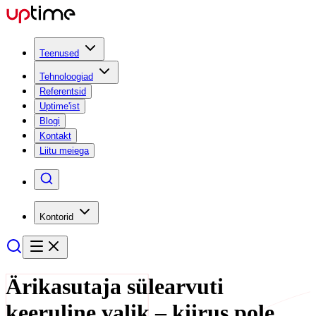
Teenused
Tehnoloogiad
Referentsid
Uptime'ist
Blogi
Kontakt
Liitu meiega
Kontorid
Ärikasutaja sülearvuti
keeruline valik – kiirus pole