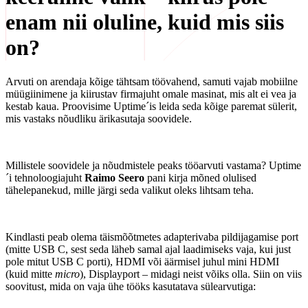
enam nii oluline, kuid mis siis
on?
Arvuti on arendaja kõige tähtsam töövahend, samuti vajab mobiilne
müügiinimene ja kiirustav firmajuht omale masinat, mis alt ei vea ja
kestab kaua. Proovisime Uptime´is leida seda kõige paremat sülerit,
mis vastaks nõudliku ärikasutaja soovidele.
Millistele soovidele ja nõudmistele peaks tööarvuti vastama? Uptime
´i tehnoloogiajuht
Raimo Seero
pani kirja mõned olulised
tähelepanekud, mille järgi seda valikut oleks lihtsam teha.
Kindlasti peab olema täismõõtmetes adapterivaba pildijagamise port
(mitte USB C, sest seda läheb samal ajal laadimiseks vaja, kui just
pole mitut USB C porti), HDMI või äärmisel juhul mini HDMI
(kuid mitte
micro
), Displayport – midagi neist võiks olla. Siin on viis
soovitust, mida on vaja ühe tööks kasutatava sülearvutiga: