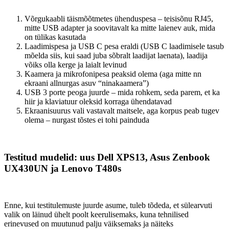
Võrgukaabli täismõõtmetes ühenduspesa – teisisõnu RJ45,
mitte USB adapter ja soovitavalt ka mitte laienev auk, mida
on tülikas kasutada
Laadimispesa ja USB C pesa eraldi (USB C laadimisele tasub
mõelda siis, kui saad juba sõbralt laadijat laenata), laadija
võiks olla kerge ja laialt levinud
Kaamera ja mikrofonipesa peaksid olema (aga mitte nn
ekraani allnurgas asuv “ninakaamera”)
USB 3 porte peoga juurde – mida rohkem, seda parem, et ka
hiir ja klaviatuur oleksid korraga ühendatavad
Ekraanisuurus vali vastavalt maitsele, aga korpus peab tugev
olema – nurgast tõstes ei tohi painduda
Testitud mudelid: uus Dell XPS13, Asus Zenbook
UX430UN ja Lenovo T480s
Enne, kui testitulemuste juurde asume, tuleb tõdeda, et sülearvuti
valik on läinud ühelt poolt keerulisemaks, kuna tehnilised
erinevused on muutunud palju väiksemaks ja näiteks