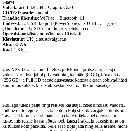
Glare)
Videokaart
: Intel UHD Graphics 620
CD/DVD seade
: puudub
Traadita ühendus
: WiFi ac + Bluetooth 4.1
Liidesed
: 2x USB 3.0 port (PowerShare), 1x USB 3.1 Type-C
(Thunderbolt 3), SD kaardi luger, veebikaamera
Operatsioonisüsteem
: Windows 10 64-bit
Klaviatuur
: UK ja taustavalgustus
Aku
: 60 Wh
Kaal
: 1,3 kg
Uus XPS 13 on saanud Inteli 8. põlvkonna protsessori, seega
võimsust on igal juhul piisavalt ning ka mälu (8 GB), kõvaketas
(256 GB) ja Full HD peegeldusvastase kattega ekraan sobivad hästi
kontoritöökohale, kus istub keskmisest nõudlikum kasutaja.
Küll aga tuleks palju ringi reisival kasutajal ostes kindlasti vaadata,
milline on toitejuhe – kas toiteploki küljest käib võrgukaabli ots ära.
Tavaliselt kipub see viimane seina käiv toitekaabel olema suur ja
raske, mis reisile kaasa võttes toob kaasa lisakaalu pagasis ning on
ka tülikas kotti pakkida. Selle saab koju jätta ning selle asemel mõne