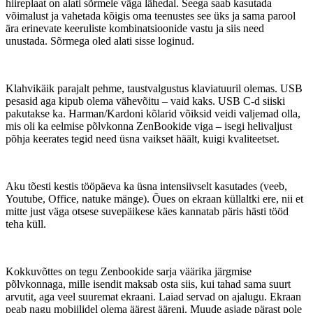
hiireplaat on alati sõrmele väga lähedal. Seega saab kasutada
võimalust ja vahetada kõigis oma teenustes see üks ja sama parool
ära erinevate keeruliste kombinatsioonide vastu ja siis need
unustada. Sõrmega oled alati sisse loginud.
Klahvikäik parajalt pehme, taustvalgustus klaviatuuril olemas. USB
pesasid aga kipub olema vähevõitu – vaid kaks. USB C-d siiski
pakutakse ka. Harman/Kardoni kõlarid võiksid veidi valjemad olla,
mis oli ka eelmise põlvkonna ZenBookide viga – isegi helivaljust
põhja keerates tegid need üsna vaikset häält, kuigi kvaliteetset.
Aku tõesti kestis tööpäeva ka üsna intensiivselt kasutades (veeb,
Youtube, Office, natuke mänge). Õues on ekraan küllaltki ere, nii et
mitte just väga otsese suvepäikese käes kannatab päris hästi tööd
teha küll.
Kokkuvõttes on tegu Zenbookide sarja väärika järgmise
põlvkonnaga, mille isendit maksab osta siis, kui tahad sama suurt
arvutit, aga veel suuremat ekraani. Laiad servad on ajalugu. Ekraan
peab nagu mobiilidel olema äärest ääreni. Muude asjade pärast pole