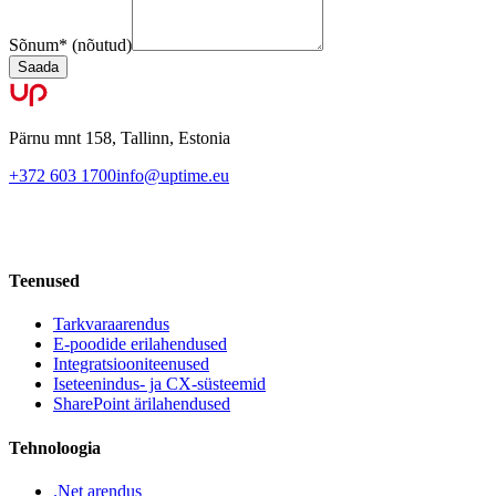
Sõnum
*
(nõutud)
Saada
Pärnu mnt 158, Tallinn, Estonia
+372 603 1700
info@uptime.eu
Teenused
Tarkvaraarendus
E-poodide erilahendused
Integratsiooniteenused
Iseteenindus- ja CX-süsteemid
SharePoint ärilahendused
Tehnoloogia
.Net arendus