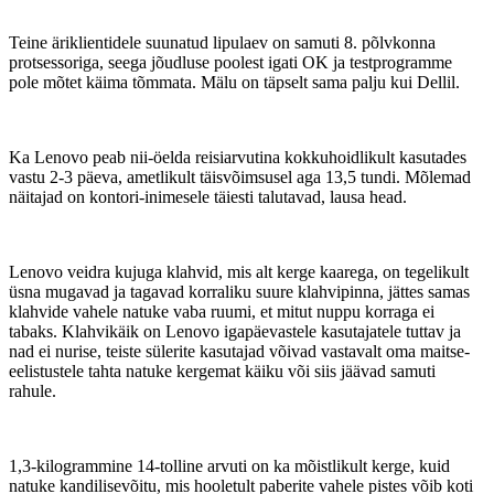
Teine äriklientidele suunatud lipulaev on samuti 8. põlvkonna
protsessoriga, seega jõudluse poolest igati OK ja testprogramme
pole mõtet käima tõmmata. Mälu on täpselt sama palju kui Dellil.
Ka Lenovo peab nii-öelda reisiarvutina kokkuhoidlikult kasutades
vastu 2-3 päeva, ametlikult täisvõimsusel aga 13,5 tundi. Mõlemad
näitajad on kontori-inimesele täiesti talutavad, lausa head.
Lenovo veidra kujuga klahvid, mis alt kerge kaarega, on tegelikult
üsna mugavad ja tagavad korraliku suure klahvipinna, jättes samas
klahvide vahele natuke vaba ruumi, et mitut nuppu korraga ei
tabaks. Klahvikäik on Lenovo igapäevastele kasutajatele tuttav ja
nad ei nurise, teiste sülerite kasutajad võivad vastavalt oma maitse-
eelistustele tahta natuke kergemat käiku või siis jäävad samuti
rahule.
1,3-kilogrammine 14-tolline arvuti on ka mõistlikult kerge, kuid
natuke kandilisevõitu, mis hooletult paberite vahele pistes võib koti