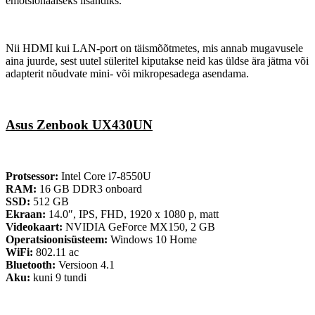
emotsionaalseks lisandiks.
Nii HDMI kui LAN-port on täismõõtmetes, mis annab mugavusele
aina juurde, sest uutel süleritel kiputakse neid kas üldse ära jätma või
adapterit nõudvate mini- või mikropesadega asendama.
Asus Zenbook UX430UN
Protsessor:
Intel Core i7-8550U
RAM:
16 GB DDR3 onboard
SSD:
512 GB
Ekraan:
14.0″, IPS, FHD, 1920 x 1080 p, matt
Videokaart:
NVIDIA GeForce MX150, 2 GB
Operatsioonisüsteem:
Windows 10 Home
WiFi:
802.11 ac
Bluetooth:
Versioon 4.1
Aku:
kuni 9 tundi