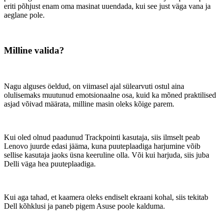
eriti põhjust enam oma masinat uuendada, kui see just väga vana ja
aeglane pole.
Milline valida?
Nagu alguses öeldud, on viimasel ajal sülearvuti ostul aina
olulisemaks muutunud emotsionaalne osa, kuid ka mõned praktilised
asjad võivad määrata, milline masin oleks kõige parem.
Kui oled olnud paadunud Trackpointi kasutaja, siis ilmselt peab
Lenovo juurde edasi jääma, kuna puuteplaadiga harjumine võib
sellise kasutaja jaoks üsna keeruline olla. Või kui harjuda, siis juba
Delli väga hea puuteplaadiga.
Kui aga tahad, et kaamera oleks endiselt ekraani kohal, siis tekitab
Dell kõhklusi ja paneb pigem Asuse poole kalduma.