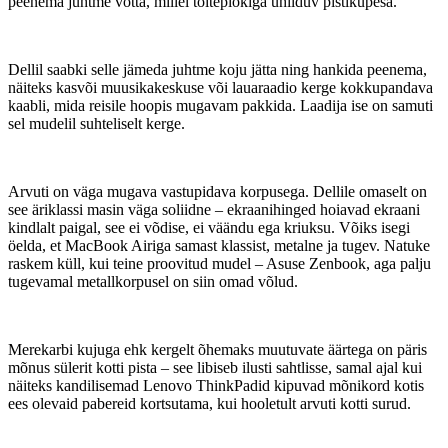
peenema juhtme võtta, millel toiteplokiga ühilduv pistikupesa.
Dellil saabki selle jämeda juhtme koju jätta ning hankida peenema,
näiteks kasvõi muusikakeskuse või lauaraadio kerge kokkupandava
kaabli, mida reisile hoopis mugavam pakkida. Laadija ise on samuti
sel mudelil suhteliselt kerge.
Arvuti on väga mugava vastupidava korpusega. Dellile omaselt on
see äriklassi masin väga soliidne – ekraanihinged hoiavad ekraani
kindlalt paigal, see ei võdise, ei väändu ega kriuksu. Võiks isegi
öelda, et MacBook Airiga samast klassist, metalne ja tugev. Natuke
raskem küll, kui teine proovitud mudel – Asuse Zenbook, aga palju
tugevamal metallkorpusel on siin omad võlud.
Merekarbi kujuga ehk kergelt õhemaks muutuvate äärtega on päris
mõnus sülerit kotti pista – see libiseb ilusti sahtlisse, samal ajal kui
näiteks kandilisemad Lenovo ThinkPadid kipuvad mõnikord kotis
ees olevaid pabereid kortsutama, kui hooletult arvuti kotti surud.