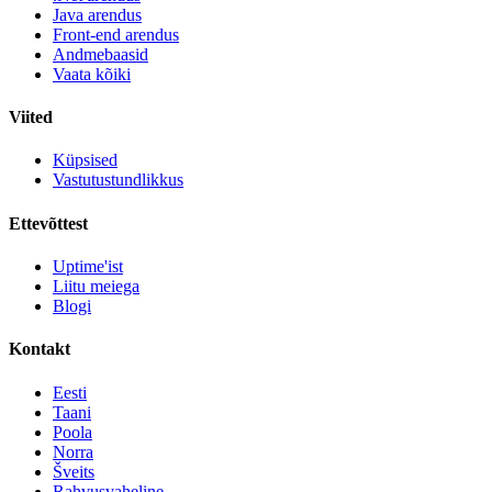
Java arendus
Front-end arendus
Andmebaasid
Vaata kõiki
Viited
Küpsised
Vastutustundlikkus
Ettevõttest
Uptime'ist
Liitu meiega
Blogi
Kontakt
Eesti
Taani
Poola
Norra
Šveits
Rahvusvaheline