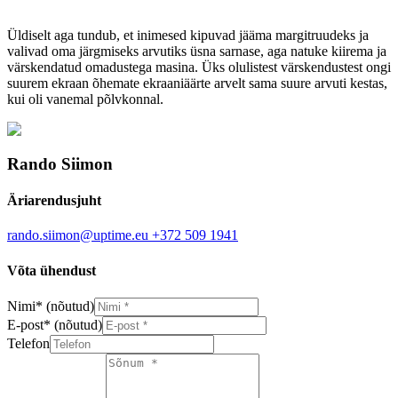
Üldiselt aga tundub, et inimesed kipuvad jääma margitruudeks ja
valivad oma järgmiseks arvutiks üsna sarnase, aga natuke kiirema ja
värskendatud omadustega masina. Üks olulistest värskendustest ongi
suurem ekraan õhemate ekraaniäärte arvelt sama suure arvuti kestas,
kui oli vanemal põlvkonnal.
Rando Siimon
Äriarendusjuht
rando.siimon@uptime.eu
+372 509 1941
Võta ühendust
Nimi
*
(nõutud)
E-post
*
(nõutud)
Telefon