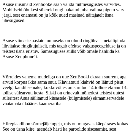
Asuse uusimaid Zenbooke saab valida mitmesugustes värvides.
Mobiilseid õhukesi sülereid ongi hakatud juba valima pigem värvi
järgi, sest enamasti on ju kõik uued masinad näitajatelt üsna
ühesugused.
Asuse viimaste aastate tunnuseks on olnud ringlihv – metallipinda
lihvitakse ringikujuliselt, mis tagab efektse valguspeegelduse ja on
teistest üsna eristuv. Samasuguses stiilis võib omale hankida ka
Asuse Zenphone´i.
Võrreldes vanema mudeliga on uue ZenBooki ekraan suurem, aga
arvuti korpus ikka sama suur. Klaviatuuri klahvid on läinud pisut
veelgi kandilisemaks, kokkuvõttes on surutud 14-tolline ekraan 13-
tollise sülearvuti kesta. Siiski on erinevalt mõnedest teistest uutest
süleritest Asus säilitanud kitsastele (külgmistele) ekraaniservadele
vaatamata ülaääres kaamerariba.
Hiireplaadil on sõrmejäljelugeja, mis on mugavas käepärases kohas.
See on üsna kiire, asendab hästi ka paroolide sisestamist, sest