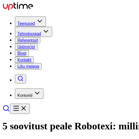
Teenused
Tehnoloogiad
Referentsid
Uptime'ist
Blogi
Kontakt
Liitu meiega
Kontorid
5 soovitust peale Robotexi: mill