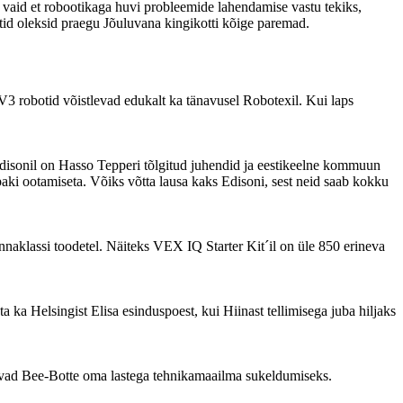
ks, vaid et robootikaga huvi probleemide lahendamise vastu tekiks,
otid oleksid praegu Jõuluvana kingikotti kõige paremad.
V3 robotid võistlevad edukalt ka tänavusel Robotexil. Kui laps
disonil on Hasso Tepperi tõlgitud juhendid ja eestikeelne kommuun
paki ootamiseta. Võiks võtta lausa kaks Edisoni, sest neid saab kokku
naklassi toodetel. Näiteks VEX IQ Starter Kit´il on üle 850 erineva
 ka Helsingist Elisa esinduspoest, kui Hiinast tellimisega juba hiljaks
utavad Bee-Botte oma lastega tehnikamaailma sukeldumiseks.