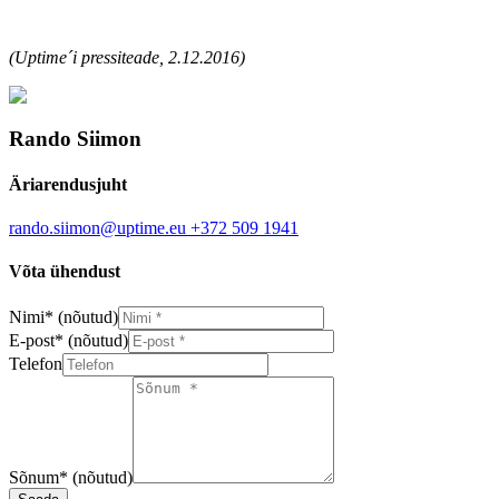
(Uptime´i pressiteade, 2.12.2016)
Rando Siimon
Äriarendusjuht
rando.siimon@uptime.eu
+372 509 1941
Võta ühendust
Nimi
*
(nõutud)
E-post
*
(nõutud)
Telefon
Sõnum
*
(nõutud)