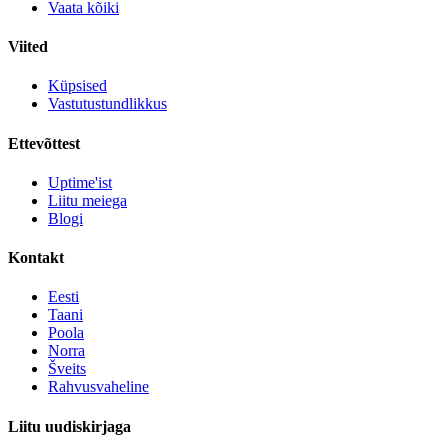
Vaata kõiki
Viited
Küpsised
Vastutustundlikkus
Ettevõttest
Uptime'ist
Liitu meiega
Blogi
Kontakt
Eesti
Taani
Poola
Norra
Šveits
Rahvusvaheline
Liitu uudiskirjaga