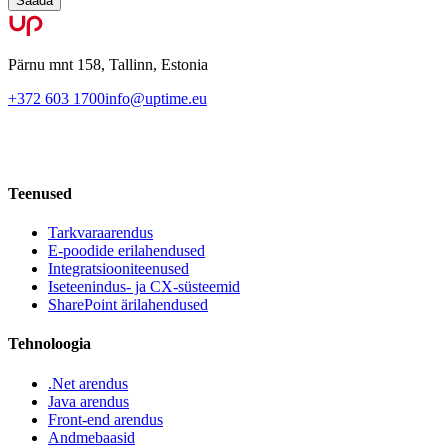
Saada
Pärnu mnt 158, Tallinn, Estonia
+372 603 1700
info@uptime.eu
Teenused
Tarkvaraarendus
E-poodide erilahendused
Integratsiooniteenused
Iseteenindus- ja CX-süsteemid
SharePoint ärilahendused
Tehnoloogia
.Net arendus
Java arendus
Front-end arendus
Andmebaasid