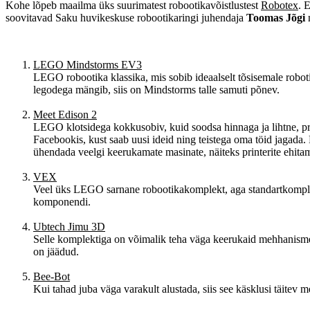
Kohe lõpeb maailma üks suurimatest robootikavõistlustest
Robotex
. 
soovitavad Saku huvikeskuse robootikaringi juhendaja
Toomas Jõgi
n
LEGO Mindstorms EV3
LEGO robootika klassika, mis sobib ideaalselt tõsisemale robot
legodega mängib, siis on Mindstorms talle samuti põnev.
Meet Edison 2
LEGO klotsidega kokkusobiv, kuid soodsa hinnaga ja lihtne, pr
Facebookis, kust saab uusi ideid ning teistega oma töid jagada.
ühendada veelgi keerukamate masinate, näiteks printerite ehita
VEX
Veel üks LEGO sarnane robootikakomplekt, aga standartkomplekti
komponendi.
Ubtech Jimu 3D
Selle komplektiga on võimalik teha väga keerukaid mehhanisme, n
on jäädud.
Bee-Bot
Kui tahad juba väga varakult alustada, siis see käsklusi täite