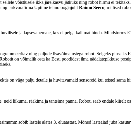
Et sellele võistlusele ikka järelkasvu jätkuks ning robot hirmu ei tekita
ing tarkvarafirma Uptime tehnoloogiajuht
Raimo Seero
, millised rob
ihuvilisele ja lapsevanemale, kes ei pelga kallimat hinda. Mindstorms E
ogrammeeritav ning paljude lisavõimalustega robot. Selgeks plussiks E
 Robotit on võimalik osta ka Eesti poodidest ilma nädalatepikkuse posti
miseks.
s on väga palju detaile ja huvitavamaid sensoreid kui teistel sama hin
eid liikuma, rääkima ja tantsima panna. Roboti saab endale kiirelt osta
v mesimumm sobib lastele alates 3. eluaastast. Mõned lasteaiad juba kas