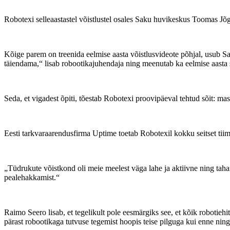
Robotexi selleaastastel võistlustel osales Saku huvikeskus Toomas 
Kõige parem on treenida eelmise aasta võistlusvideote põhjal, usub S
täiendama,“ lisab robootikajuhendaja ning meenutab ka eelmise aasta s
Seda, et vigadest õpiti, tõestab Robotexi proovipäeval tehtud sõit: m
Eesti tarkvaraarendusfirma Uptime toetab Robotexil kokku seitset tiimi
„Tüdrukute võistkond oli meie meelest väga lahe ja aktiivne ning ta
pealehakkamist.“
Raimo Seero lisab, et tegelikult pole eesmärgiks see, et kõik robotieh
pärast robootikaga tutvuse tegemist hoopis teise pilguga kui enne ning