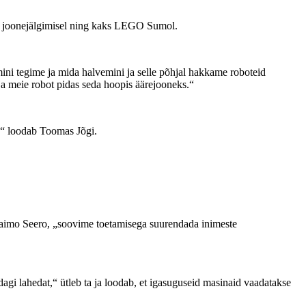
GO joonejälgimisel ning kaks LEGO Sumol.
ini tegime ja mida halvemini ja selle põhjal hakkame roboteid
ja meie robot pidas seda hoopis äärejooneks.“
a?“ loodab Toomas Jõgi.
 Raimo Seero, „soovime toetamisega suurendada inimeste
dagi lahedat,“ ütleb ta ja loodab, et igasuguseid masinaid vaadatakse