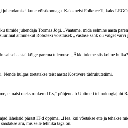
Jõgi juhendamisel kuue võistkonnaga. Kaks neist Folkrace´il, kaks LE
aku tiimide juhendaja Toomas Jõgi. „Vaatame, mida eelmine aasta parem
uurimat altminekut Robotexi võistlusel: „Vastase sahk oli valget värvi 
asin sai sel aastal kõige parema tulemuse. „Äkki tuleme siis kolme hulk
. Nende hulgas toetatakse teist aastat Kostivere tüdrukutetiimi.
hame, et naisi oleks rohkem IT-s,“ põhjendab Uptime´i tehnoloogiajuht
itajad läheksid pärast IT-d õppima. „Hea, kui võetakse ette ja tehakse mi
 saadakse aru, mis selle tehnika taga on.