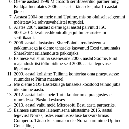
Oleme aastast 1999 Microsofti sertifitseeritud partner ning
Kuldpartner alates 2006. aastast – tänaseks juba 15 aastat
järjest.
Aastast 2004 on meie nimi Uptime, mis on oluliselt selgemini
mõistetav ka rahvusvahelistel turgudel.
Alates 2004. aastast oleme igal aastal pälvinud ISO
9001:2015 kvaliteedikontrolli ja juhtimise süsteemi
sertifikaadi.
2006. aastal alustasime SharePointi arendusteenuse
pakkumisega ja oleme tänaseks kasvanud Eesti tuntuimaks
SharePoint erilahenduste pakkujaks.
Esimese välisturuna sisenesime 2006. aastal Soome, kuid
majanduskriisi tõttu pidime seal 2008. aastal tegevuse
lõpetama.
2009. aastal kolisime Tallinna kontoriga oma praegustesse
ruumidesse Pärnu maanteel.
Me oleme SOS Lastekülaga tänaseks koostööd teinud juba
üle kümne aasta.
2012. aastal kolis meie Tartu kontor oma praegustesse
ruumidesse Plasku keskuses.
2013. aastal valiti meid Microsofti Eesti aasta partneriks.
Esimese suurema laienemisena alustasime 2015. aastal
tegevust Norras, ostes enamusosaluse tarkvarafirmas
Comperio. Tänaseks kannab meie Norra haru nime Uptime
Consulting.