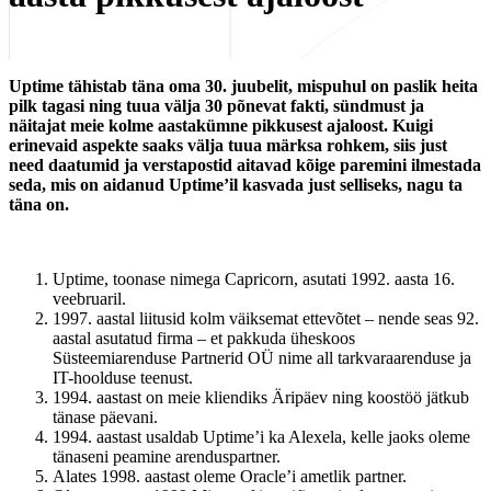
Uptime tähistab täna oma 30. juubelit, mispuhul on paslik heita
pilk tagasi ning tuua välja 30 põnevat fakti, sündmust ja
näitajat meie kolme aastakümne pikkusest ajaloost. Kuigi
erinevaid aspekte saaks välja tuua märksa rohkem, siis just
need daatumid ja verstapostid aitavad kõige paremini ilmestada
seda, mis on aidanud Uptime’il kasvada just selliseks, nagu ta
täna on.
Uptime, toonase nimega Capricorn, asutati 1992. aasta 16.
veebruaril.
1997. aastal liitusid kolm väiksemat ettevõtet – nende seas 92.
aastal asutatud firma – et pakkuda üheskoos
Süsteemiarenduse Partnerid OÜ nime all tarkvaraarenduse ja
IT-hoolduse teenust.
1994. aastast on meie kliendiks Äripäev ning koostöö jätkub
tänase päevani.
1994. aastast usaldab Uptime’i ka Alexela, kelle jaoks oleme
tänaseni peamine arenduspartner.
Alates 1998. aastast oleme Oracle’i ametlik partner.