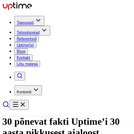
Teenused
Tehnoloogiad
Referentsid
Uptime'ist
Blogi
Kontakt
Liitu meiega
Kontorid
30 põnevat fakti Uptime’i 30
aasta pikkusest ajaloost