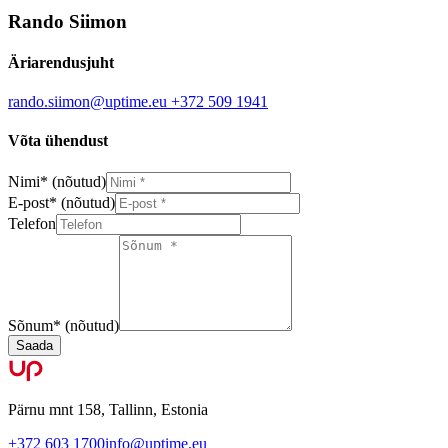
Rando Siimon
Äriarendusjuht
rando.siimon@uptime.eu
+372 509 1941
Võta ühendust
Nimi
*
(nõutud)
E-post
*
(nõutud)
Telefon
Sõnum
*
(nõutud)
Saada
Pärnu mnt 158, Tallinn, Estonia
+372 603 1700
info@uptime.eu