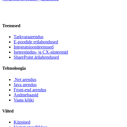
Teenused
Tarkvaraarendus
E-poodide erilahendused
Integratsiooniteenused
Iseteenindus- ja CX-süsteemid
SharePoint ärilahendused
Tehnoloogia
.Net arendus
Java arendus
Front-end arendus
Andmebaasid
Vaata kõiki
Viited
Küpsised