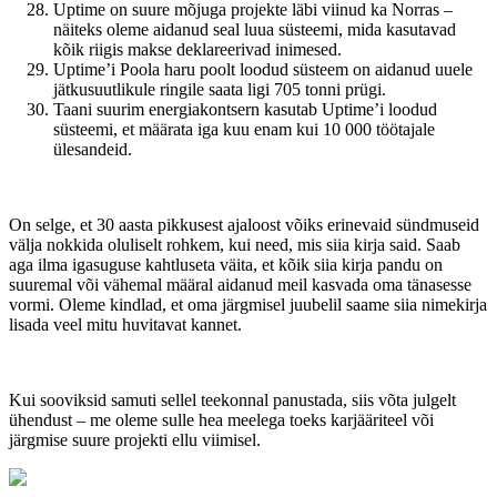
Uptime on suure mõjuga projekte läbi viinud ka Norras –
näiteks oleme aidanud seal luua süsteemi, mida kasutavad
kõik riigis makse deklareerivad inimesed.
Uptime’i Poola haru poolt loodud süsteem on aidanud uuele
jätkusuutlikule ringile saata ligi 705 tonni prügi.
Taani suurim energiakontsern kasutab Uptime’i loodud
süsteemi, et määrata iga kuu enam kui 10 000 töötajale
ülesandeid.
On selge, et 30 aasta pikkusest ajaloost võiks erinevaid sündmuseid
välja nokkida oluliselt rohkem, kui need, mis siia kirja said. Saab
aga ilma igasuguse kahtluseta väita, et kõik siia kirja pandu on
suuremal või vähemal määral aidanud meil kasvada oma tänasesse
vormi. Oleme kindlad, et oma järgmisel juubelil saame siia nimekirja
lisada veel mitu huvitavat kannet.
Kui sooviksid samuti sellel teekonnal panustada, siis võta julgelt
ühendust – me oleme sulle hea meelega toeks karjääriteel või
järgmise suure projekti ellu viimisel.