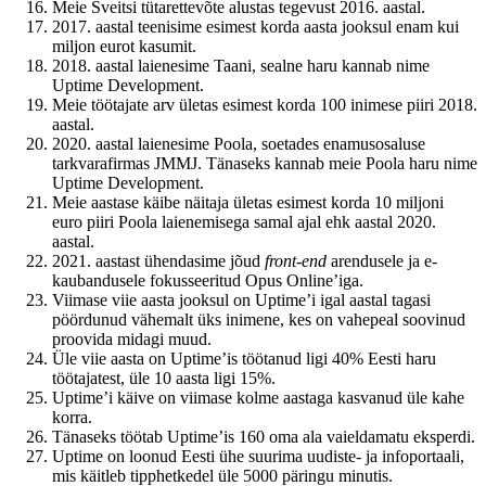
Meie Šveitsi tütarettevõte alustas tegevust 2016. aastal.
2017. aastal teenisime esimest korda aasta jooksul enam kui
miljon eurot kasumit.
2018. aastal laienesime Taani, sealne haru kannab nime
Uptime Development.
Meie töötajate arv ületas esimest korda 100 inimese piiri 2018.
aastal.
2020. aastal laienesime Poola, soetades enamusosaluse
tarkvarafirmas JMMJ. Tänaseks kannab meie Poola haru nime
Uptime Development.
Meie aastase käibe näitaja ületas esimest korda 10 miljoni
euro piiri Poola laienemisega samal ajal ehk aastal 2020.
aastal.
2021. aastast ühendasime jõud
front-end
arendusele ja e-
kaubandusele fokusseeritud Opus Online’iga.
Viimase viie aasta jooksul on Uptime’i igal aastal tagasi
pöördunud vähemalt üks inimene, kes on vahepeal soovinud
proovida midagi muud.
Üle viie aasta on Uptime’is töötanud ligi 40% Eesti haru
töötajatest, üle 10 aasta ligi 15%.
Uptime’i käive on viimase kolme aastaga kasvanud üle kahe
korra.
Tänaseks töötab Uptime’is 160 oma ala vaieldamatu eksperdi.
Uptime on loonud Eesti ühe suurima uudiste- ja infoportaali,
mis käitleb tipphetkedel üle 5000 päringu minutis.